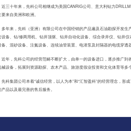
近三十年来，先科公司相继成为美国CANRIG公司、意大利钻力DRIL
主要来自美洲和欧洲。
多年来，先科（亚洲）有限公司在中国经销的产品遍及石油勘探开发生产
套设备、钻/修两用机、钻井顶驱、钻井自动化设备、综合录井仪、钻井仪
设备、混砂设备、注氮设备、连续油管装置、电潜泵及封隔器的电缆穿透
近年，先科公司的经营范畴不断扩大，由单一的设备进口，逐步推广到
机械设备，拓展到资源勘探、农木产品、旅游度假业投资和文化体育等多
先科集团公司本着“诚信经营，以人为本”和“汇智盈科”的经营理念，形
的产品以及最完善的售后服务。