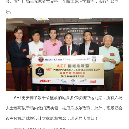
会、青年广场主无家者世界杯、车路士足球学校等，实行与众同
乐。
AET更安排了数千朵盛放的厄瓜多尔玫瑰空运到港，所有入场
人士都可以于场内凭门票换领一枝厄瓜多尔玫瑰。此外，现场还会
设有玫瑰足球摆设让大家影相留念，球迷尽庆而归！